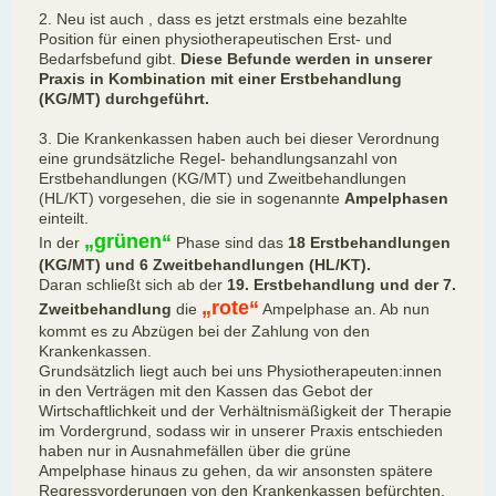
2. Neu ist auch , dass es jetzt erstmals eine bezahlte
Position für einen physiotherapeutischen Erst- und
Bedarfsbefund gibt.
Diese Befunde werden in unserer
Praxis in Kombination mit einer Erstbehandlung
(KG/MT) durchgeführt.
3. Die Krankenkassen haben auch bei dieser Verordnung
eine grundsätzliche Regel- behandlungsanzahl von
Erstbehandlungen (KG/MT) und Zweitbehandlungen
(HL/KT) vorgesehen, die sie in sogenannte
Ampelphasen
einteilt.
„grünen“
In der
Phase sind das
18 Erstbehandlungen
(KG/MT) und 6 Zweitbehandlungen (HL/KT).
Daran schließt sich ab der
19. Erstbehandlung und der 7.
„rote“
Zweitbehandlung
die
Ampelphase an. Ab nun
kommt es zu Abzügen bei der Zahlung von den
Krankenkassen.
Grundsätzlich liegt auch bei uns Physiotherapeuten:innen
in den Verträgen mit den Kassen das Gebot der
Wirtschaftlichkeit und der Verhältnismäßigkeit der Therapie
im Vordergrund, sodass wir in unserer Praxis entschieden
haben nur in Ausnahmefällen über die grüne
Ampelphase hinaus zu gehen, da wir ansonsten spätere
Regressvorderungen von den Krankenkassen befürchten.